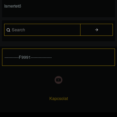
Ismertető
Search
-----------F9991----------------
Kapcsolat
Footer
menu