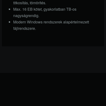
titkosítás, tömörítés.
Max. 16 EB kötet, gyakorlatban TB-os
nagyságrendig.
Modern Windows rendszerek alapértelmezett
fájlrendszere.
Search
-----------F9991----------------