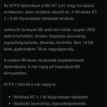
Az NTFS fájlrendszer a Win NT 3.51 (vagy ha rosszul
emlékszem, akkor korábban készült el). A Windows NT
3.1.X-től folyamatosan fejlesztett rendszer.
Jellemzői (amelyek MS alatt nem voltak, csupán UNIX
alatt ismerhettük), röviden: Naplózás (journaling),
jogosultság-kezelés, titkosítás, tömörítés. Max. 16 EB
kötet, gyakorlatban TB-os nagyságrendig.
A modern Windows rendszerek alapértelmezett
fájlrendszere. A mai napig ezt használjuk MS
környezetben.
NTFS (1993-től a mai napig is)
Windows NT 3.1-től folyamatosan fejlesztett.
Naplózás (journaling), jogosultság-kezelés,